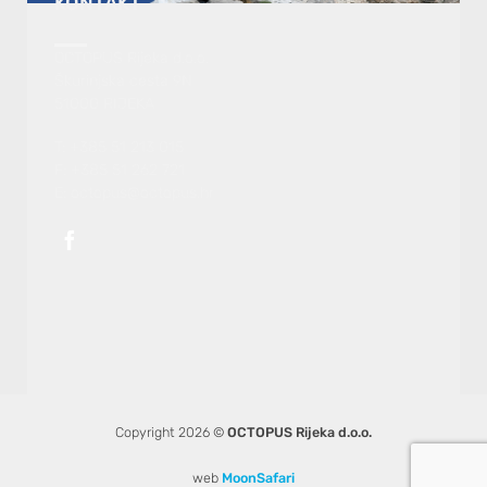
KONTAKT
OCTOPUS Rijeka d.o.o.
Škurinjska cesta 9N
51000 RIJEKA
T: +385 51 213 015
F: +385 51 262 721
E: octopus@octopus.hr
Copyright 2026 ©
OCTOPUS Rijeka d.o.o.
web
MoonSafari