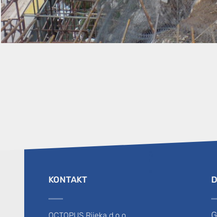
KONTAKT
D
G
OCTOPUS Rijeka d.o.o.