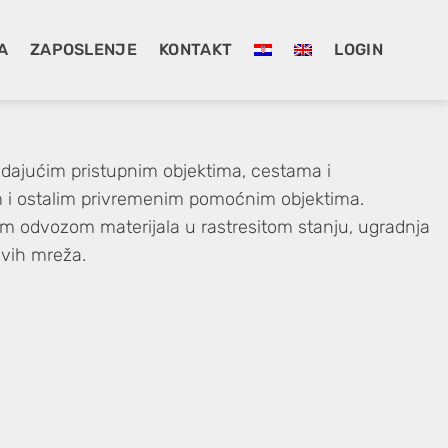
A
ZAPOSLENJE
KONTAKT
LOGIN
padajućim pristupnim objektima, cestama i
 i ostalim privremenim pomoćnim objektima.
nim odvozom materijala u rastresitom stanju, ugradnja
ivih mreža.