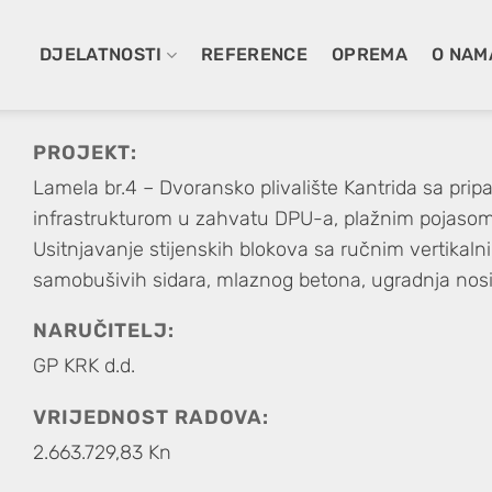
DJELATNOSTI
REFERENCE
OPREMA
O NAM
PROJEKT:
Lamela br.4 – Dvoransko plivalište Kantrida sa pri
infrastrukturom u zahvatu DPU-a, plažnim pojasom
Usitnjavanje stijenskih blokova sa ručnim vertikal
samobušivih sidara, mlaznog betona, ugradnja nos
NARUČITELJ:
GP KRK d.d.
VRIJEDNOST RADOVA:
2.663.729,83 Kn